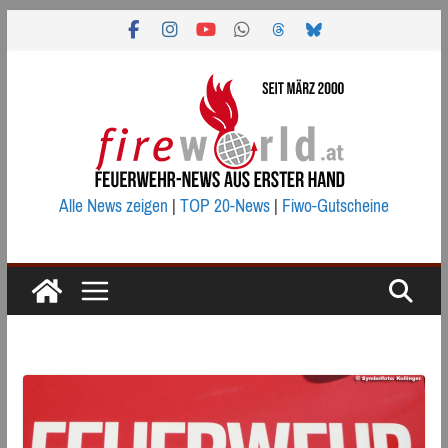
Zum
Inhalt
springen
Alle News zeigen
|
TOP 20-News
|
Fiwo-Gutscheine