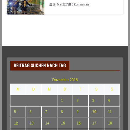
19. Mai 2024
0 Kommentare
BEITRAG SUCHEN NACH TAG
Dezember 2016
M
D
M
D
F
S
S
1
2
3
4
5
6
7
8
9
10
11
12
13
14
15
16
17
18