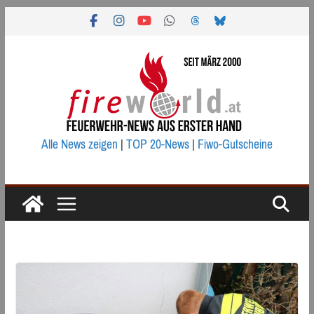
Zum
Inhalt
springen
Alle News zeigen
|
TOP 20-News
|
Fiwo-Gutscheine