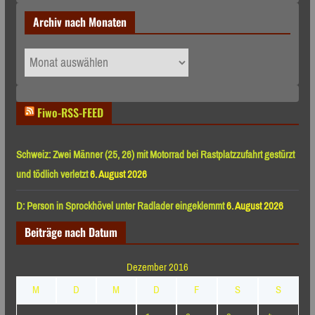
Archiv nach Monaten
Archiv
nach
Monaten
Fiwo-RSS-FEED
Schweiz: Zwei Männer (25, 26) mit Motorrad bei Rastplatzzufahrt gestürzt
und tödlich verletzt
6. August 2026
D: Person in Sprockhövel unter Radlader eingeklemmt
6. August 2026
Beiträge nach Datum
Dezember 2016
M
D
M
D
F
S
S