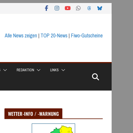
Alle News zeigen
|
TOP 20-News
|
Fiwo-Gutscheine
S
REDAKTION
LINKS
WETTER-INFO / -WARNUNG