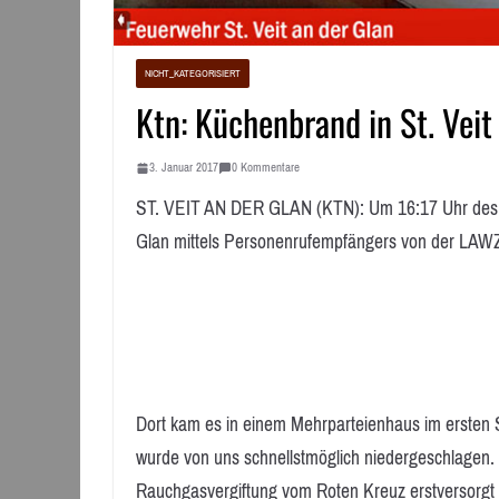
NICHT_KATEGORISIERT
Ktn: Küchenbrand in St. Veit
3. Januar 2017
0 Kommentare
ST. VEIT AN DER GLAN (KTN): Um 16:17 Uhr des 2.
Glan mittels Personenrufempfängers von der LAWZ 
Dort kam es in einem Mehrparteienhaus im ersten
wurde von uns schnellstmöglich niedergeschlagen
Rauchgasvergiftung vom Roten Kreuz erstversorgt 