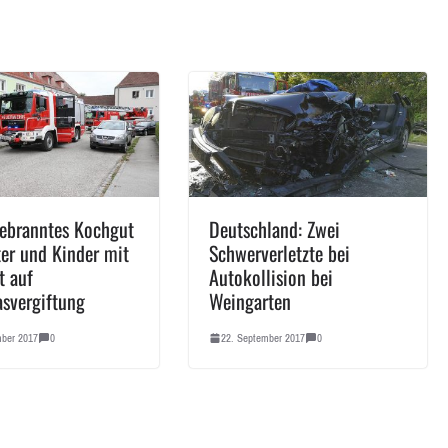
ebranntes Kochgut
Deutschland: Zwei
r und Kinder mit
Schwerverletzte bei
t auf
Autokollision bei
svergiftung
Weingarten
mber 2017
0
22. September 2017
0