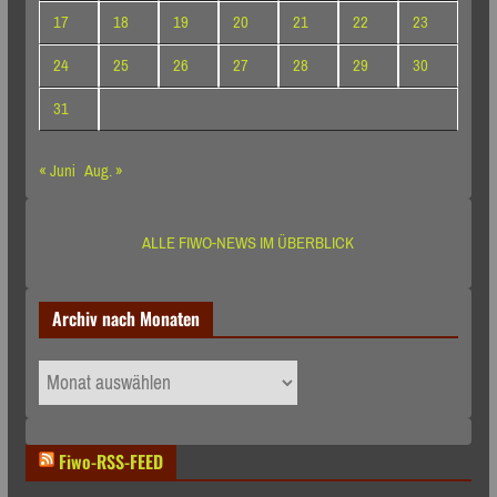
17
18
19
20
21
22
23
24
25
26
27
28
29
30
31
« Juni
Aug. »
ALLE FIWO-NEWS IM ÜBERBLICK
Archiv nach Monaten
Archiv
nach
Monaten
Fiwo-RSS-FEED