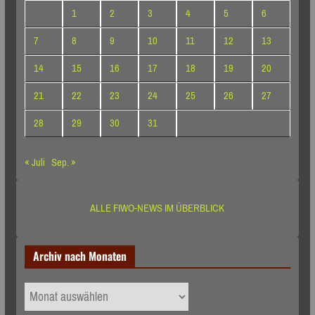
1
2
3
4
5
6
7
8
9
10
11
12
13
14
15
16
17
18
19
20
21
22
23
24
25
26
27
28
29
30
31
« Juli
Sep. »
ALLE FIWO-NEWS IM ÜBERBLICK
Archiv nach Monaten
Archiv
nach