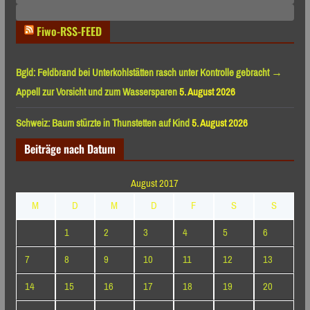
Monaten
Fiwo-RSS-FEED
Bgld: Feldbrand bei Unterkohlstätten rasch unter Kontrolle gebracht →
Appell zur Vorsicht und zum Wassersparen
5. August 2026
Schweiz: Baum stürzte in Thunstetten auf Kind
5. August 2026
Beiträge nach Datum
August 2017
M
D
M
D
F
S
S
1
2
3
4
5
6
7
8
9
10
11
12
13
14
15
16
17
18
19
20