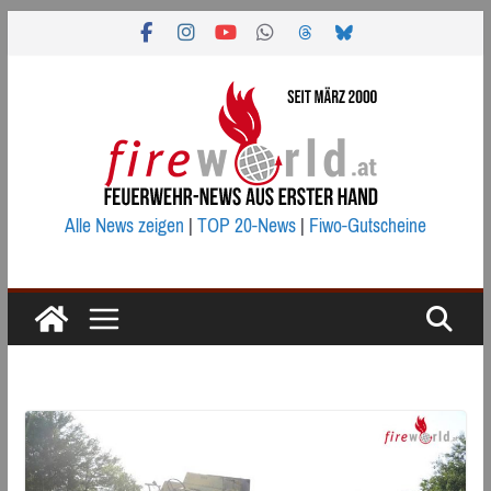
Zum
Inhalt
springen
Alle News zeigen
|
TOP 20-News
|
Fiwo-Gutscheine