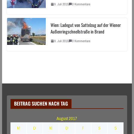
9. Juli 2015
0 Kommentare
Wien: Ladegut von Sattelzug auf der Wiener
Außenringschnellstraße in Brand
9. Juli 2015
0 Kommentare
BEITRAG SUCHEN NACH TAG
August 2017
M
D
M
D
F
S
S