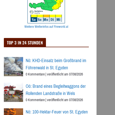
Weitere Wetterinfos auf Fireworld.at
TOP 3 IN 24 STUNDEN
Nö: KHD-Einsatz beim Großbrand im
Föhrenwald in St. Egyden
0 Kommentare
|
veröffentlicht am 07/08/2026
Oö: Brand eines Begleitwaggons der
Rollenden Landstraße in Wels
0 Kommentare
|
veröffentlicht am 07/08/2026
Nö: 100-Hektar-Feuer von St. Egyden