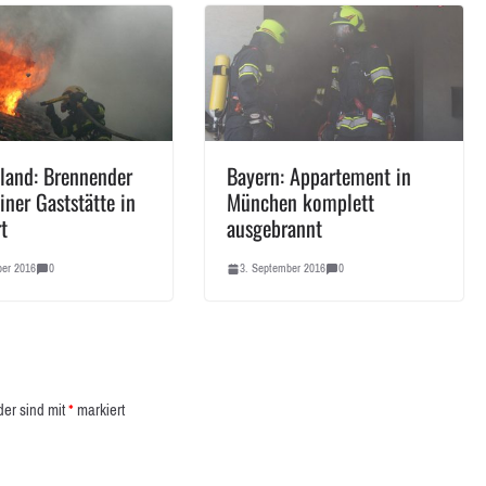
land: Brennender
Bayern: Appartement in
iner Gaststätte in
München komplett
t
ausgebrannt
ber 2016
0
3. September 2016
0
der sind mit
*
markiert