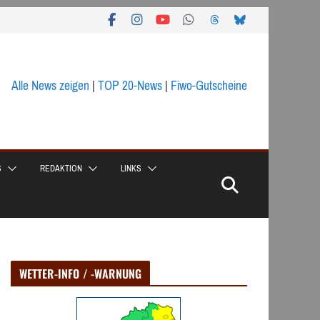
Alle News zeigen
|
TOP 20-News
|
Fiwo-Gutscheine
S
REDAKTION
LINKS
WETTER-INFO / -WARNUNG