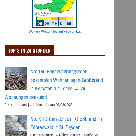
Weitere Wetterinfos auf Fireworld.at
TOP 3 IN 24 STUNDEN
Nö: 150 Feuerwehrmitglieder
bekämpfen Wohnanlagen-Großbrand
in Kematen a.d. Ybbs → 24
Wohnungen evakuiert
0 Kommentare
|
veröffentlicht am 06/08/2026
Nö: KHD-Einsatz beim Großbrand im
Föhrenwald in St. Egyden
0 Kommentare
|
veröffentlicht am 07/08/2026