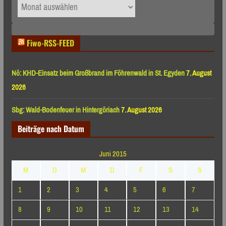
Archiv
nach
Monaten
Fiwo-RSS-FEED
Nö: KHD-Einsatz beim Großbrand im Föhrenwald in St. Egyden
7. August
2026
Sbg: Wald-Bodenfeuer in Hintergöriach
7. August 2026
Beiträge nach Datum
Juni 2015
M
D
M
D
F
S
S
1
2
3
4
5
6
7
8
9
10
11
12
13
14