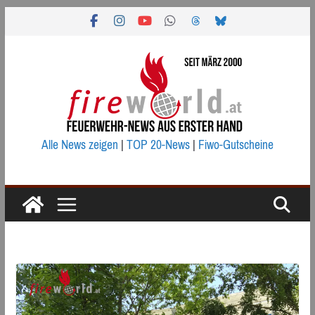
Zum
Inhalt
springen
Alle News zeigen
|
TOP 20-News
|
Fiwo-Gutscheine