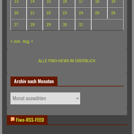
13
14
15
16
17
18
19
20
21
22
23
24
25
26
27
28
29
30
31
« Juni
Aug. »
ALLE FIWO-NEWS IM ÜBERBLICK
Archiv nach Monaten
Archiv
nach
Monaten
Fiwo-RSS-FEED