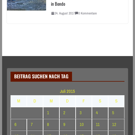
in Bondo
24. August 2017
0 Kommentare
BEITRAG SUCHEN NACH TAG
Juli 2015
M
D
M
D
F
S
S
1
2
3
4
5
6
7
8
9
10
11
12