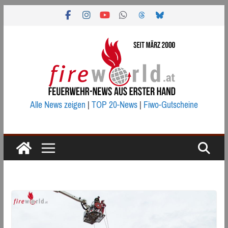
Zum
Inhalt
springen
Alle News zeigen
|
TOP 20-News
|
Fiwo-Gutscheine