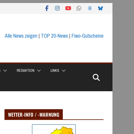
Alle News zeigen
|
TOP 20-News
|
Fiwo-Gutscheine
S
REDAKTION
LINKS
WETTER-INFO / -WARNUNG