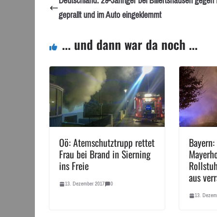
Deutschland: 29-Jähriger bei Billertshausen gege
geprallt und im Auto eingeklemmt
... und dann war da noch ...
Oö: Atemschutztrupp rettet
Bayern:
Frau bei Brand in Sierning
Mayerh
ins Freie
Rollstu
aus ver
13. Dezember 2017
0
13. Dezem