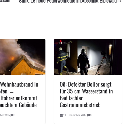
n Baum
Stmk: 15 neue Feuerwehrleute im Abschnitt Eibiswald
 Wohnhausbrand in
Oö: Defekter Boiler sorgt
ofen →
für 35 cm Wasserstand in
hlfahrer entkommt
Bad Ischler
rauchtem Gebäude
Gastronomiebetrieb
ber 2017
0
13. Dezember 2017
0