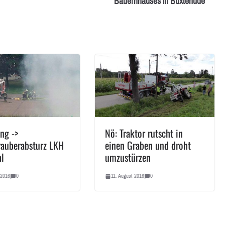
Bauernhauses in Buxtehude
ng ->
Nö: Traktor rutscht in
auberabsturz LKH
einen Graben und droht
hl
umzustürzen
 2016
0
11. August 2016
0