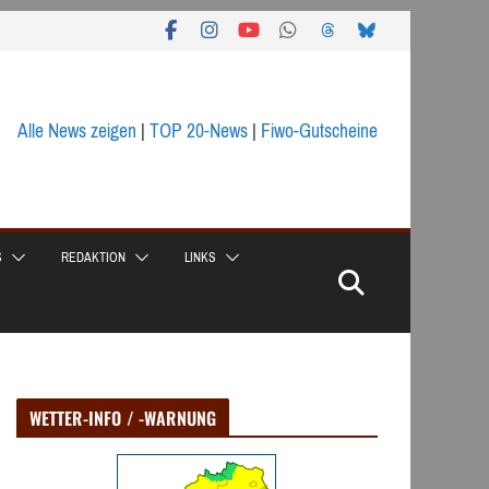
Alle News zeigen
|
TOP 20-News
|
Fiwo-Gutscheine
S
REDAKTION
LINKS
WETTER-INFO / -WARNUNG