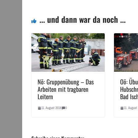
... und dann war da noch ...
Nö: Gruppenübung – Das
Oö: Übu
Arbeiten mit tragbaren
Hubschr
Leitern
Bad Isc
11. August 2016
0
11. August