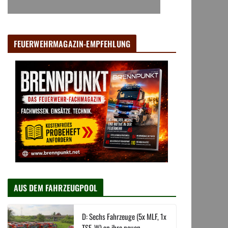
FEUERWEHRMAGAZIN-EMPFEHLUNG
AUS DEM FAHRZEUGPOOL
D: Sechs Fahrzeuge (5x MLF, 1x
TSF-W) an ihre neuen