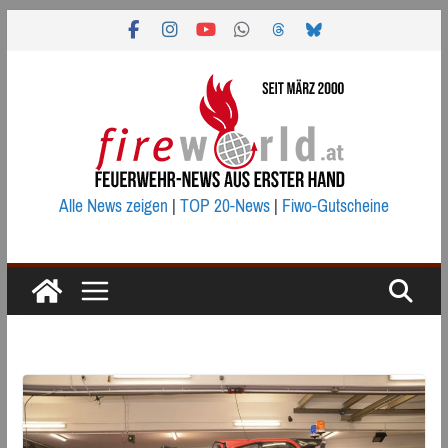
Zum
Inhalt
springen
Alle News zeigen
|
TOP 20-News
|
Fiwo-Gutscheine