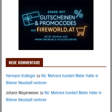
NEUE KOMMENTARE
Hermann Kollinger
zu
Nö: Mehrere hundert Meter Hafer in
Wiener Neustadt verloren
Johann Mayerweiser
zu
Nö: Mehrere hundert Meter Hafer in
Wiener Neustadt verloren