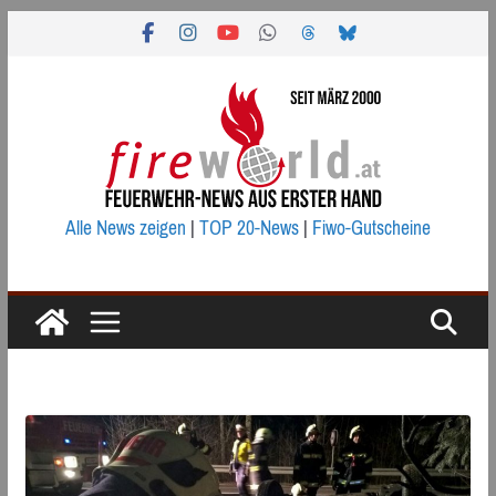
Zum
Inhalt
springen
Alle News zeigen
|
TOP 20-News
|
Fiwo-Gutscheine