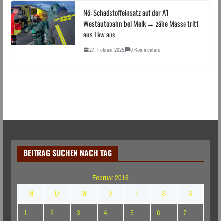
Nö: Schadstoffeinsatz auf der A1
Westautobahn bei Melk → zähe Masse tritt
aus Lkw aus
27. Februar 2025
0 Kommentare
BEITRAG SUCHEN NACH TAG
Februar 2016
M
D
M
D
F
S
S
1
2
3
4
5
6
7