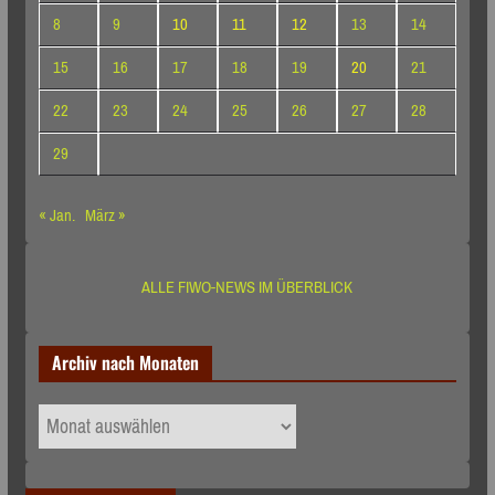
8
9
10
11
12
13
14
15
16
17
18
19
20
21
22
23
24
25
26
27
28
29
« Jan.
März »
ALLE FIWO-NEWS IM ÜBERBLICK
Archiv nach Monaten
Archiv
nach
Monaten