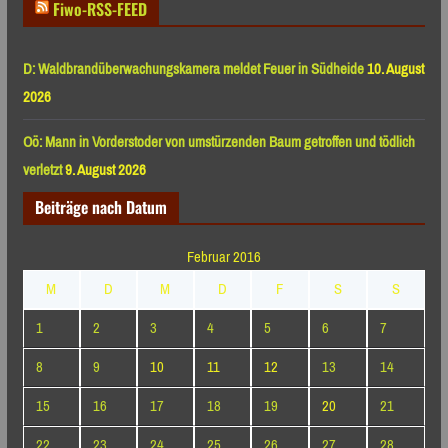
Fiwo-RSS-FEED
D: Waldbrandüberwachungskamera meldet Feuer in Südheide
10. August
2026
Oö: Mann in Vorderstoder von umstürzenden Baum getroffen und tödlich
verletzt
9. August 2026
Beiträge nach Datum
Februar 2016
M
D
M
D
F
S
S
1
2
3
4
5
6
7
8
9
10
11
12
13
14
15
16
17
18
19
20
21
22
23
24
25
26
27
28