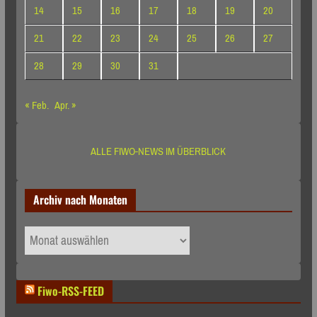
14
15
16
17
18
19
20
21
22
23
24
25
26
27
28
29
30
31
« Feb.
Apr. »
ALLE FIWO-NEWS IM ÜBERBLICK
Archiv nach Monaten
Archiv
nach
Monaten
Fiwo-RSS-FEED