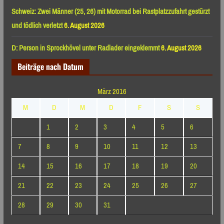
Schweiz: Zwei Männer (25, 26) mit Motorrad bei Rastplatzzufahrt gestürzt
und tödlich verletzt
6. August 2026
D: Person in Sprockhövel unter Radlader eingeklemmt
6. August 2026
Beiträge nach Datum
März 2016
M
D
M
D
F
S
S
1
2
3
4
5
6
7
8
9
10
11
12
13
14
15
16
17
18
19
20
21
22
23
24
25
26
27
28
29
30
31