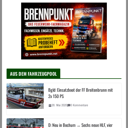
AUS DEM FAHRZEUGPOOL
Bgld: Einsatzboot der FF Breitenbrunn mit
2x 150 PS
28. Mai 2020
0 Kommentare
D: Neu in Bochum → Sechs neue HLF, vier