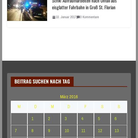
Stmk: Aufräumarbeiten nach Unfall aus
eisglatter Fahrbahn in Groß St. Florian
10. Januar 2017
0 Kommentare
BEITRAG SUCHEN NACH TAG
März 2016
M
D
M
D
F
S
S
1
2
3
4
5
6
7
8
9
10
11
12
13