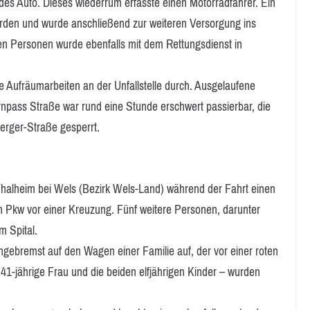
es Auto. Dieses wiederrum erfasste einen Motorradfahrer. Ein
den und wurde anschließend zur weiteren Versorgung ins
tzten Personen wurde ebenfalls mit dem Rettungsdienst in
die Aufräumarbeiten an der Unfallstelle durch. Ausgelaufene
npass Straße war rund eine Stunde erschwert passierbar, die
erger-Straße gesperrt.
Thalheim bei Wels (Bezirk Wels-Land) während der Fahrt einen
nen Pkw vor einer Kreuzung. Fünf weitere Personen, darunter
m Spital.
ngebremst auf den Wagen einer Familie auf, der vor einer roten
 41-jährige Frau und die beiden elfjährigen Kinder – wurden