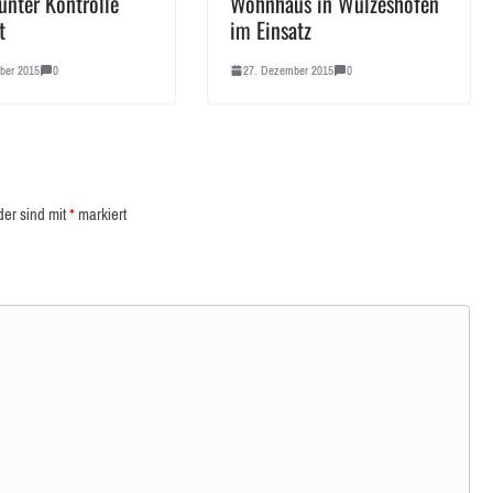
unter Kontrolle
Wohnhaus in Wulzeshofen
t
im Einsatz
ber 2015
0
27. Dezember 2015
0
der sind mit
*
markiert