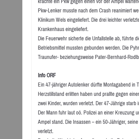
krachte ein Pkw gegen einen vor der Ampel wartend
Pkw-Lenker musste nach dem Crash reanimiert wer
Klinikum Wels eingeliefert. Die drei leichter verle
Krankenhaus eingeliefert.
Die Feuerwehr sicherte die Unfallstelle ab, führte 
Betriebsmittel mussten gebunden werden. Die Pyhr
Traunufer- beziehungsweise Pater-Bernhard-Rodlb
Info ORF
Ein 47-jähriger Autolenker dürfte Montagabend in 
Herzstillstand erlitten haben und prallte gegen ei
zwei Kinder, wurden verletzt. Der 47-Jährige starb i
Der Mann fuhr laut oö. Polizei an einer Kreuzung u
Ampel stand. Die Insassen – ein 50-Jähriger, seine
verletzt.