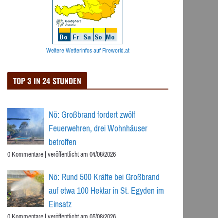
Weitere Wetterinfos auf Fireworld.at
TOP 3 IN 24 STUNDEN
Nö: Großbrand fordert zwölf
Feuerwehren, drei Wohnhäuser
betroffen
0 Kommentare
|
veröffentlicht am 04/08/2026
Nö: Rund 500 Kräfte bei Großbrand
auf etwa 100 Hektar in St. Egyden im
Einsatz
0 Kommentare
|
veröffentlicht am 05/08/2026