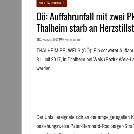
NICHT_KATEGORISIERT
Oö: Auffahrunfall mit zwei 
Thalheim starb an Herzstills
1. August 2017
0 Kommentare
THALHEIM BEI WELS (OÖ): Ein schwerer Auffahru
31. Juli 2017, in Thalheim bei Wels (Bezirk Wels-La
werden.
Der Unfall ereignete sich an der ampelgeregelten 
beziehungsweise Pater-Bernhard-Rodlberger-Straß