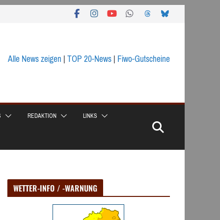
Alle News zeigen
|
TOP 20-News
|
Fiwo-Gutscheine
S
REDAKTION
LINKS
WETTER-INFO / -WARNUNG