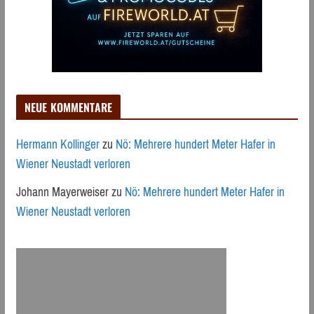
NEUE KOMMENTARE
Hermann Kollinger
zu
Nö: Mehrere hundert Meter Hafer in
Wiener Neustadt verloren
Johann Mayerweiser
zu
Nö: Mehrere hundert Meter Hafer in
Wiener Neustadt verloren