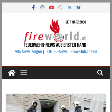
Zum
Inhalt
springen
Alle News zeigen
|
TOP 20-News
|
Fiwo-Gutscheine