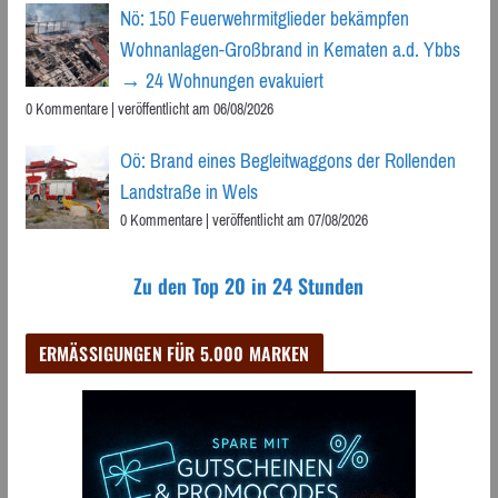
Nö: 150 Feuerwehrmitglieder bekämpfen
Wohnanlagen-Großbrand in Kematen a.d. Ybbs
→ 24 Wohnungen evakuiert
0 Kommentare
|
veröffentlicht am 06/08/2026
Oö: Brand eines Begleitwaggons der Rollenden
Landstraße in Wels
0 Kommentare
|
veröffentlicht am 07/08/2026
Zu den Top 20 in 24 Stunden
ERMÄSSIGUNGEN FÜR 5.000 MARKEN