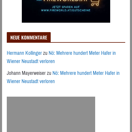
NEUE KOMMENTARE
Hermann Kollinger
zu
Nö: Mehrere hundert Meter Hafer in
Wiener Neustadt verloren
Johann Mayerweiser
zu
Nö: Mehrere hundert Meter Hafer in
Wiener Neustadt verloren