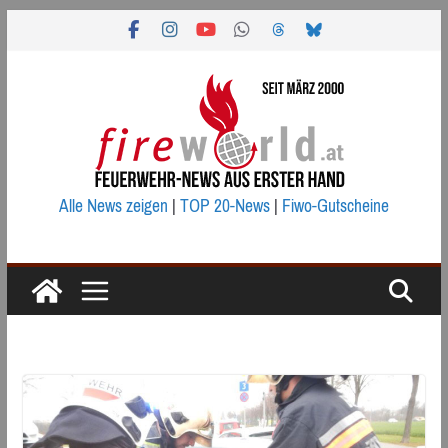
Zum
Inhalt
springen
Alle News zeigen
|
TOP 20-News
|
Fiwo-Gutscheine