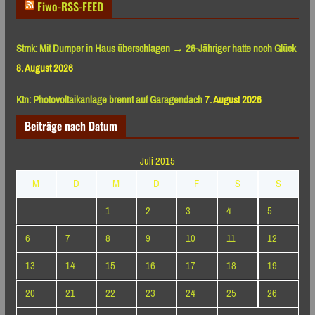
Fiwo-RSS-FEED
Stmk: Mit Dumper in Haus überschlagen → 26-Jähriger hatte noch Glück
8. August 2026
Ktn: Photovoltaikanlage brennt auf Garagendach
7. August 2026
Beiträge nach Datum
Juli 2015
M
D
M
D
F
S
S
1
2
3
4
5
6
7
8
9
10
11
12
13
14
15
16
17
18
19
20
21
22
23
24
25
26