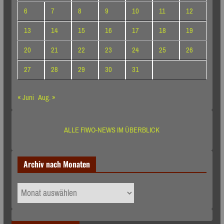
6
7
8
9
10
11
12
13
14
15
16
17
18
19
20
21
22
23
24
25
26
27
28
29
30
31
« Juni
Aug. »
ALLE FIWO-NEWS IM ÜBERBLICK
Archiv nach Monaten
Archiv
nach
Monaten