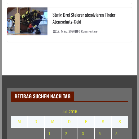
Stmk: Drei Steierer absolvieren Tiroler
Atemschutz-Gold
13. März 2026
0 Kommentare
BEITRAG SUCHEN NACH TAG
Juli 2015
M
D
M
D
F
S
S
1
2
3
4
5