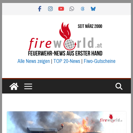
Zum
Inhalt
springen
Alle News zeigen
|
TOP 20-News
|
Fiwo-Gutscheine