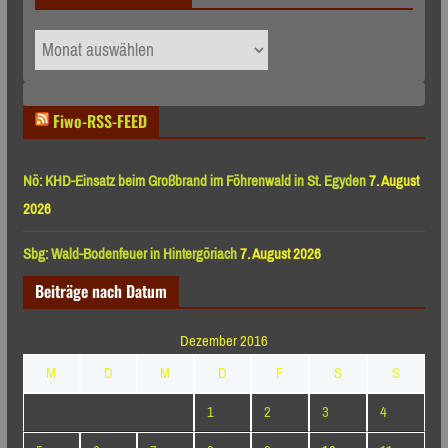
Archiv
nach
Monaten
Fiwo-RSS-FEED
Nö: KHD-Einsatz beim Großbrand im Föhrenwald in St. Egyden
7. August
2026
Sbg: Wald-Bodenfeuer in Hintergöriach
7. August 2026
Beiträge nach Datum
Dezember 2016
M
D
M
D
F
S
S
1
2
3
4