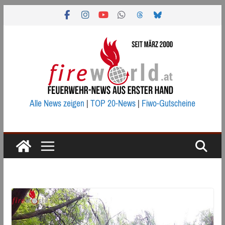
Zum
Inhalt
springen
Alle News zeigen
|
TOP 20-News
|
Fiwo-Gutscheine