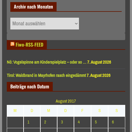
Archiv nach Monaten
Archiv
nach
Monaten
Fiwo-RSS-FEED
Nö: Vogelspinne am Kinderspielplatz – oder so …
7. August 2026
Tirol: Waldbrand in Mayrhofen rasch eingedämmt
7. August 2026
Beiträge nach Datum
August 2017
M
D
M
D
F
S
S
1
2
3
4
5
6