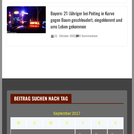
Bayern: 21-Jähriger bei Peiting in Kurve
gegen Baum geschleudert, eingeklemmt und
ums Leben gekommen
15. Oktober 2022
0 Kommentare
BEITRAG SUCHEN NACH TAG
September 2017
M
D
M
D
F
S
S