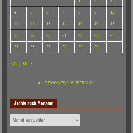
1
2
3
4
5
6
7
8
9
10
11
12
13
14
15
16
17
18
19
20
21
22
23
24
25
26
27
28
29
30
« Aug.
Okt. »
ALLE FIWO-NEWS IM ÜBERBLICK
Archiv nach Monaten
Archiv
nach
Monaten