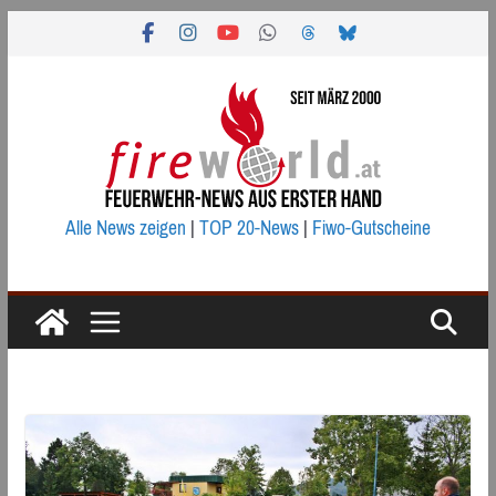
Zum
Inhalt
springen
Alle News zeigen
|
TOP 20-News
|
Fiwo-Gutscheine