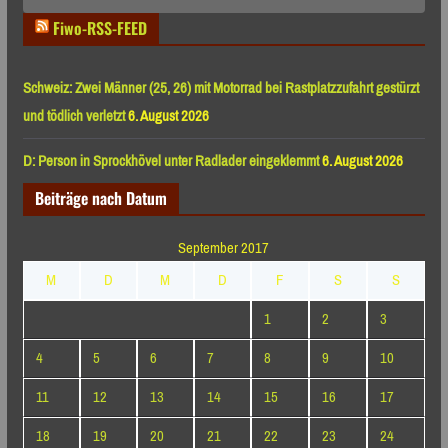
Fiwo-RSS-FEED
Schweiz: Zwei Männer (25, 26) mit Motorrad bei Rastplatzzufahrt gestürzt
und tödlich verletzt
6. August 2026
D: Person in Sprockhövel unter Radlader eingeklemmt
6. August 2026
Beiträge nach Datum
September 2017
M
D
M
D
F
S
S
1
2
3
4
5
6
7
8
9
10
11
12
13
14
15
16
17
18
19
20
21
22
23
24