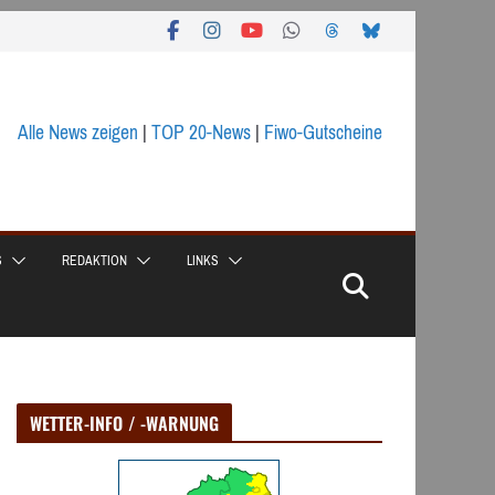
Alle News zeigen
|
TOP 20-News
|
Fiwo-Gutscheine
S
REDAKTION
LINKS
WETTER-INFO / -WARNUNG