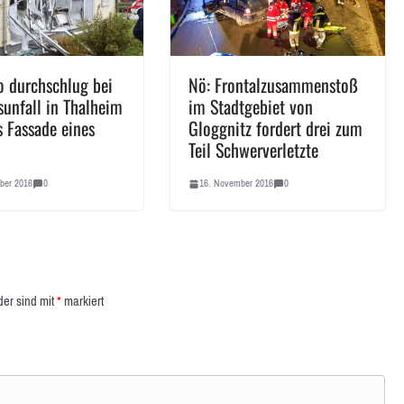
o durchschlug bei
Nö: Frontalzusammenstoß
sunfall in Thalheim
im Stadtgebiet von
s Fassade eines
Gloggnitz fordert drei zum
Teil Schwerverletzte
ber 2016
0
16. November 2016
0
der sind mit
*
markiert