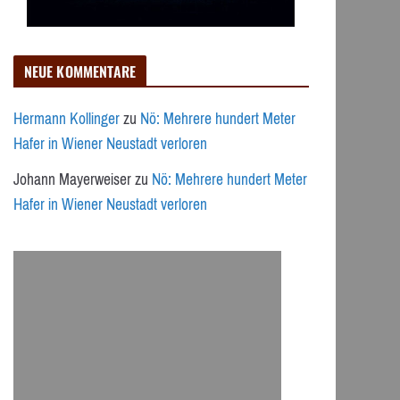
NEUE KOMMENTARE
Hermann Kollinger
zu
Nö: Mehrere hundert Meter
Hafer in Wiener Neustadt verloren
Johann Mayerweiser
zu
Nö: Mehrere hundert Meter
Hafer in Wiener Neustadt verloren