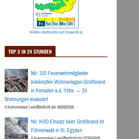
Weitere Wetterinfos auf Fireworld.at
TOP 3 IN 24 STUNDEN
Nö: 150 Feuerwehrmitglieder
bekämpfen Wohnanlagen-Großbrand
in Kematen a.d. Ybbs → 24
Wohnungen evakuiert
0 Kommentare
|
veröffentlicht am 06/08/2026
Nö: KHD-Einsatz beim Großbrand im
Föhrenwald in St. Egyden
0 Kommentare
|
veröffentlicht am 07/08/2026