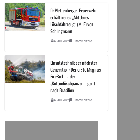
D: Plettenberger Feuerwehr
erhält neues „Mittleres
Löschfahrzeug“ (MLF) von
Schlingmann
4. Juli 2022
0 Kommentare
Einsatztechnik der nächsten
Generation: Der erste Magirus
FireBull → der
„Kettenlöschpanzer – geht
nach Brasilien
4. Juli 2022
0 Kommentare