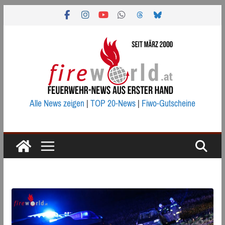
Zum
Inhalt
springen
Alle News zeigen
|
TOP 20-News
|
Fiwo-Gutscheine