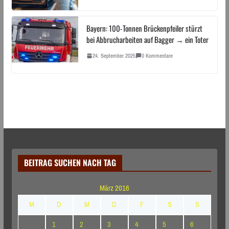
Bayern: 100-Tonnen Brückenpfeiler stürzt
bei Abbrucharbeiten auf Bagger → ein Toter
24. September 2025
0 Kommentare
BEITRAG SUCHEN NACH TAG
März 2016
M
D
M
D
F
S
S
1
2
3
4
5
6