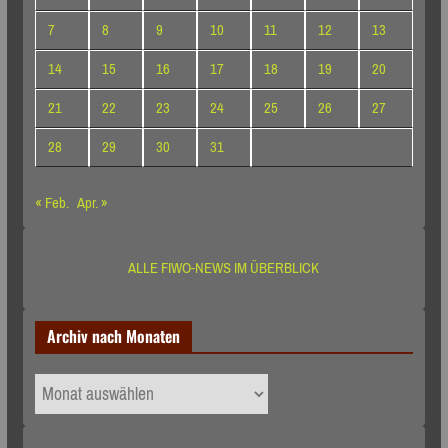
7
8
9
10
11
12
13
14
15
16
17
18
19
20
21
22
23
24
25
26
27
28
29
30
31
« Feb.
Apr. »
ALLE FIWO-NEWS IM ÜBERBLICK
Archiv nach Monaten
Archiv
nach
Monaten