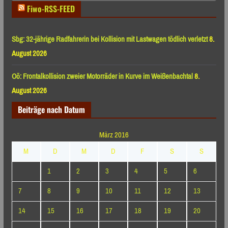
Fiwo-RSS-FEED
Sbg: 32-jährige Radfahrerin bei Kollision mit Lastwagen tödlich verletzt
8.
August 2026
Oö: Frontalkollision zweier Motorräder in Kurve im Weißenbachtal
8.
August 2026
Beiträge nach Datum
März 2016
M
D
M
D
F
S
S
1
2
3
4
5
6
7
8
9
10
11
12
13
14
15
16
17
18
19
20